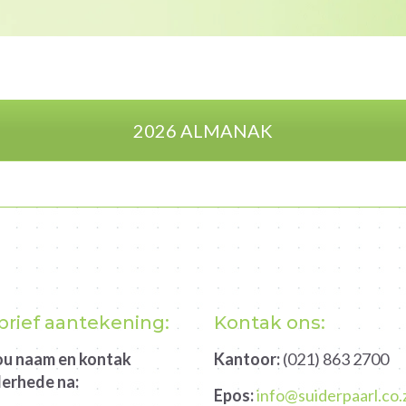
2026 ALMANAK
rief aantekening:
Kontak ons:
jou naam en kontak
Kantoor:
(021) 863 2700
erhede na:
Epos:
info@suiderpaarl.co.