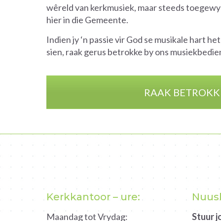
wêreld van kerkmusiek, maar steeds toegewyd 
hier in die Gemeente.
Indien jy ‘n passie vir God se musikale hart he
sien, raak gerus betrokke by ons musiekbedie
RAAK BETROKK
Kerkkantoor – ure:
Nuusb
Maandag tot Vrydag:
Stuur 