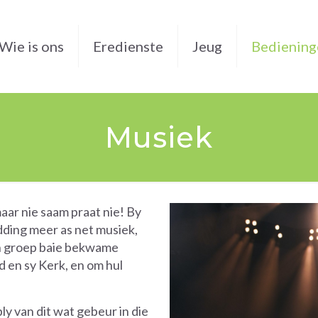
Wie is ons
Eredienste
Jeug
Bediening
Musiek
aar nie saam praat nie! By
dding meer as net musiek,
 ‘n groep baie bekwame
d en sy Kerk, en om hul
y van dit wat gebeur in die