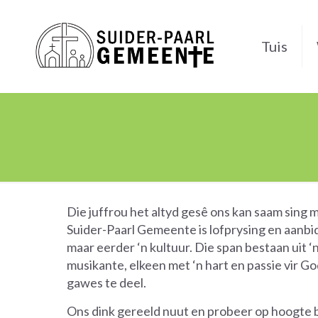
Tuis
Die juffrou het altyd gesê ons kan saam sing m
Suider-Paarl Gemeente is lofprysing en aanbi
maar eerder ‘n kultuur. Die span bestaan uit
musikante, elkeen met ‘n hart en passie vir Go
gawes te deel.
Ons dink gereeld nuut en probeer op hoogte bl