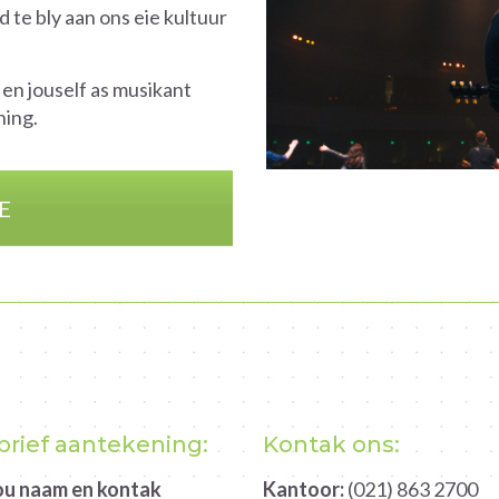
te bly aan ons eie kultuur
t en jouself as musikant
ning.
E
rief aantekening:
Kontak ons:
jou naam en kontak
Kantoor:
(021) 863 2700