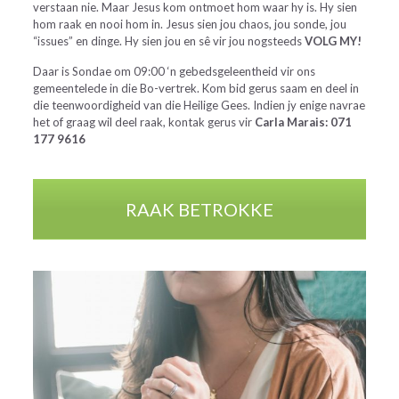
verstaan nie. Maar Jesus kom ontmoet hom waar hy is. Hy sien
hom raak en nooi hom in. Jesus sien jou chaos, jou sonde, jou
“issues” en dinge. Hy sien jou en sê vir jou nogsteeds
VOLG MY!
Daar is Sondae om 09:00 ‘n gebedsgeleentheid vir ons
gemeentelede in die Bo-vertrek. Kom bid gerus saam en deel in
die teenwoordigheid van die Heilige Gees. Indien jy enige navrae
het of graag wil deel raak, kontak gerus vir
Carla Marais: 071
177 9616
RAAK BETROKKE